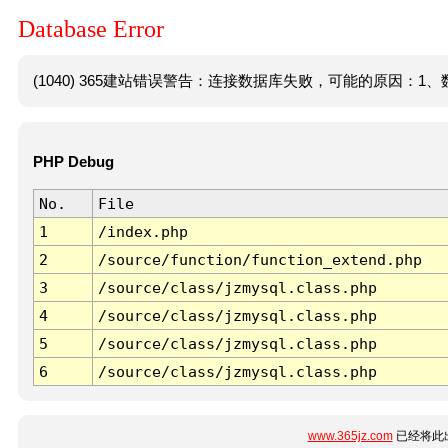
Database Error
(1040) 365建站错误警告：连接数据库失败，可能的原因：1、数
PHP Debug
No.
File
1
/index.php
2
/source/function/function_extend.php
3
/source/class/jzmysql.class.php
4
/source/class/jzmysql.class.php
5
/source/class/jzmysql.class.php
6
/source/class/jzmysql.class.php
www.365jz.com
已经将此