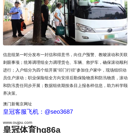
信息组第一时分发布一封信和得意书，向住户预警、教唆滚动和关联
刺眼事项；统筹调理组全力调理货仓、车辆、救护车，确保滚动顺利
进行；入户组分为四个组开展“叩门行径”参加住户家中，现场组织动
员住户滚动；职业保险组全方向安排后勤保险物质和防汛物质，滚动
和防汛责任同步开展；数据组依期按条目上报各样信息，助力科学颐
养决策。
澳门新葡京网址
皇冠客服飞机：@seo3687
www.oujpu.com
皇冠体育hg86a