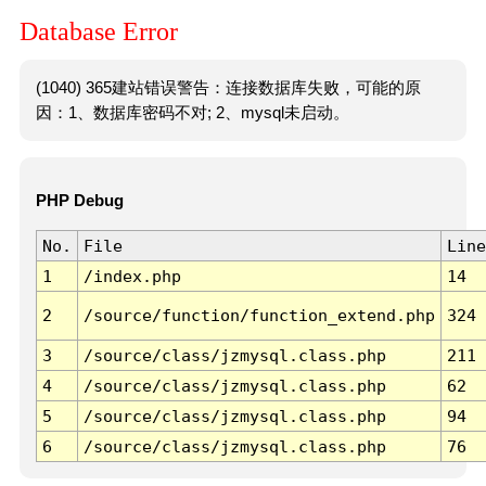
Database Error
(1040) 365建站错误警告：连接数据库失败，可能的原
因：1、数据库密码不对; 2、mysql未启动。
PHP Debug
No.
File
Line
1
/index.php
14
2
/source/function/function_extend.php
324
3
/source/class/jzmysql.class.php
211
4
/source/class/jzmysql.class.php
62
5
/source/class/jzmysql.class.php
94
6
/source/class/jzmysql.class.php
76