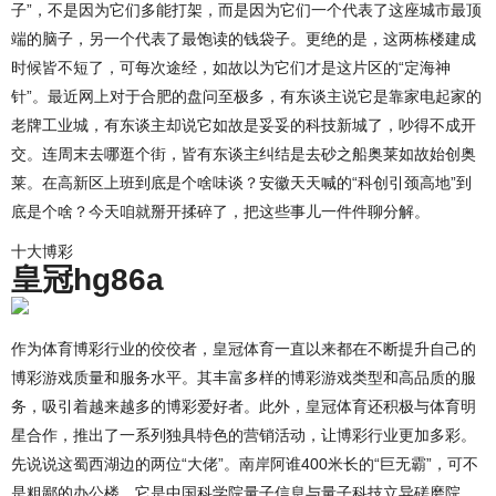
子”，不是因为它们多能打架，而是因为它们一个代表了这座城市最顶
端的脑子，另一个代表了最饱读的钱袋子。更绝的是，这两栋楼建成
时候皆不短了，可每次途经，如故以为它们才是这片区的“定海神
针”。最近网上对于合肥的盘问至极多，有东谈主说它是靠家电起家的
老牌工业城，有东谈主却说它如故是妥妥的科技新城了，吵得不成开
交。连周末去哪逛个街，皆有东谈主纠结是去砂之船奥莱如故始创奥
莱。在高新区上班到底是个啥味谈？安徽天天喊的“科创引颈高地”到
底是个啥？今天咱就掰开揉碎了，把这些事儿一件件聊分解。
十大博彩
皇冠hg86a
作为体育博彩行业的佼佼者，皇冠体育一直以来都在不断提升自己的
博彩游戏质量和服务水平。其丰富多样的博彩游戏类型和高品质的服
务，吸引着越来越多的博彩爱好者。此外，皇冠体育还积极与体育明
星合作，推出了一系列独具特色的营销活动，让博彩行业更加多彩。
先说说这蜀西湖边的两位“大佬”。南岸阿谁400米长的“巨无霸”，可不
是粗鄙的办公楼，它是中国科学院量子信息与量子科技立异磋磨院，