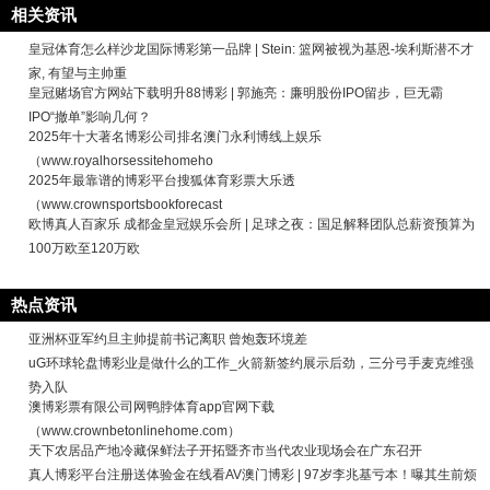
相关资讯
皇冠体育怎么样沙龙国际博彩第一品牌 | Stein: 篮网被视为基恩-埃利斯潜不才
家, 有望与主帅重
皇冠赌场官方网站下载明升88博彩 | 郭施亮：廉明股份IPO留步，巨无霸
IPO“撤单”影响几何？
2025年十大著名博彩公司排名澳门永利博线上娱乐
（www.royalhorsessitehomeho
2025年最靠谱的博彩平台搜狐体育彩票大乐透
（www.crownsportsbookforecast
欧博真人百家乐 成都金皇冠娱乐会所 | 足球之夜：国足解释团队总薪资预算为
100万欧至120万欧
热点资讯
亚洲杯亚军约旦主帅提前书记离职 曾炮轰环境差
uG环球轮盘博彩业是做什么的工作_火箭新签约展示后劲，三分弓手麦克维强
势入队
澳博彩票有限公司网鸭脖体育app官网下载
（www.crownbetonlinehome.com）
天下农居品产地冷藏保鲜法子开拓暨齐市当代农业现场会在广东召开
真人博彩平台注册送体验金在线看AV澳门博彩 | 97岁李兆基亏本！曝其生前烦