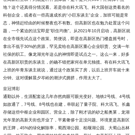
地？这个还真得分情况看。若是你在科大讯飞、科大国创这类着名的
科创企业，或者在一些高速成长的“小巨东谈主”企业，加班可能是常
态，神情赶经由的时候整夜也不有数。但高新区也在勉力处置这个问
题，一个紧迫的法宝即是“职住均衡”。从2021年10月启动，高新区就
在全市领先试点这个政策。简便说，即是在高新区热门楼盘摇号时，
拿出不低于30%的房源，罕见卖给在高新区重心企业职责、交满一年
社保的职工。像龙湖光年这么的神情即是试点之一。这么一来，好多
在高新区职责的东谈主，的确不错把家何在单元独揽。有在科大讯飞
上班的年青东谈主就说，通过这个政策买了房，以后上班开车就十来
分钟。这对缓解晨夕岑岭的潮汐式拥挤，作用太大了。
皇冠博彩
通勤以外，生涯配套这几年亦然肉眼可眼光变好。地铁2号线、4号线
如故通了，7号线、8号线也在建，串联起了量子院、科大讯飞、长鑫
存储这些中枢企业和园区。营业上，除了刚才说的砂之船奥莱，龙湖
光年里的高新天街也开业了，平素奢侈十足没问题。环境更是高新区
的王牌，45%的绿化解除率，蜀西湖公园、柏堰湖公园、大蜀山丛林