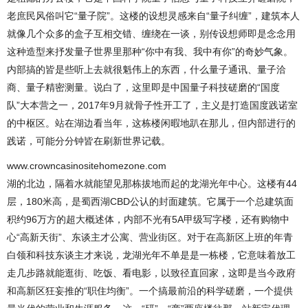
老庶民风俗叫它“量子院”。这楼的设想灵感来自“量子纠缠”，建筑本人
就像几个众多的盒子互相交错、缠绕在一谈，别传设想师即是念念用
这种造型来抒发量子世界里那种“你中有我、我中有你”的奇妙气象。
内部搞的皆是些听上去就很魁伟上的东西，什么量子通讯、量子洽
商、量子精密测量。说白了，这里即是中国量子科技磋磨的“国度
队”大本营之一，2017年9月就骨子性开工了，主义是打造国度践诺室
的中枢区。站在湖边看当年，这栋楼闲暇地趴在那儿，但内部进行的
践诺，可能分分钟皆在刷新世界记载。
www.crowncasinositehomezone.com
湖的北边，隔着水就能望见那栋拔地而起的龙湖光年中心。这楼有44
层，180米高，是蜀西湖CBD公认的封面建筑。它属于一个总建筑面
积约96万方的超大概述体，内部不光有5A甲级写字楼，还有购物中
心“高新天街”、东谈主才公寓、营业街区。对于在高新区上班的年青
白领和科技东谈主才来说，龙湖光年不单是是一栋楼，它意味着放工
走几步路就能逛街、吃饭、看电影，以致径直回家，这即是当今政府
和高新区狂妄推的“职住均衡”。一个搞最前沿的科学磋磨，一个提供