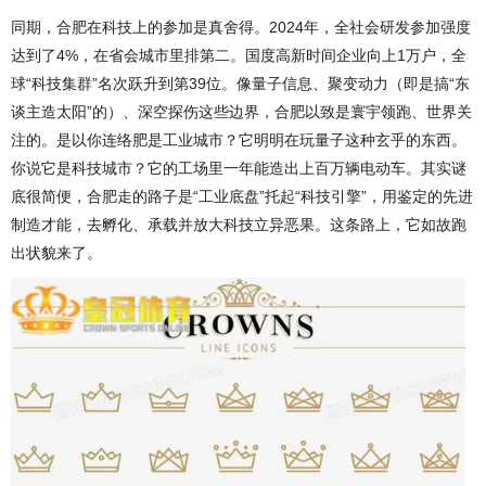
同期，合肥在科技上的参加是真舍得。2024年，全社会研发参加强度
达到了4%，在省会城市里排第二。国度高新时间企业向上1万户，全
球“科技集群”名次跃升到第39位。像量子信息、聚变动力（即是搞“东
谈主造太阳”的）、深空探伤这些边界，合肥以致是寰宇领跑、世界关
注的。是以你连络肥是工业城市？它明明在玩量子这种玄乎的东西。
你说它是科技城市？它的工场里一年能造出上百万辆电动车。其实谜
底很简便，合肥走的路子是“工业底盘”托起“科技引擎”，用鉴定的先进
制造才能，去孵化、承载并放大科技立异恶果。这条路上，它如故跑
出状貌来了。