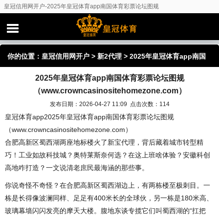
皇冠信用网开户-2025年皇冠体育app南国体育彩票论坛图规
（www.crowncasinositehomezone.com）
你的位置：
皇冠信用网开户
>
新2代理
> 2025年皇冠体育app南国
2025年皇冠体育app南国体育彩票论坛图规
体育彩票论坛图规（www.crowncasinositehomezone.com）
（www.crowncasinositehomezone.com）
发布日期：2026-04-27 11:09 点击次数：114
皇冠体育app2025年皇冠体育app南国体育彩票论坛图规
（www.crowncasinositehomezone.com）
合肥高新区蜀西湖两座地标楼火了新宝代理，背后藏着城市转型精
巧！工业如故科技城？奥特莱斯奈何选？在这上班啥体验？安徽科创
高地咋打造？一文说清老庶民最海涵的那些事。
你说奇怪不奇怪？在合肥高新区蜀西湖边上，有两栋楼至极刺目。一
栋是长得像波澜同样、足足有400米长的全球伙，另一栋是180米高、
玻璃幕墙闪闪发亮的摩天大楼。腹地东谈专揽它们叫蜀西湖的“扛把