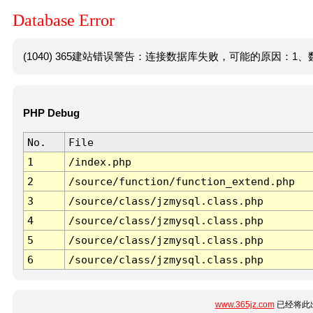
Database Error
(1040) 365建站错误警告：连接数据库失败，可能的原因：1、数
PHP Debug
No.
File
1
/index.php
2
/source/function/function_extend.php
3
/source/class/jzmysql.class.php
4
/source/class/jzmysql.class.php
5
/source/class/jzmysql.class.php
6
/source/class/jzmysql.class.php
www.365jz.com
已经将此