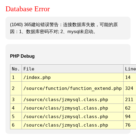
Database Error
(1040) 365建站错误警告：连接数据库失败，可能的原
因：1、数据库密码不对; 2、mysql未启动。
PHP Debug
No.
File
Line
1
/index.php
14
2
/source/function/function_extend.php
324
3
/source/class/jzmysql.class.php
211
4
/source/class/jzmysql.class.php
62
5
/source/class/jzmysql.class.php
94
6
/source/class/jzmysql.class.php
76