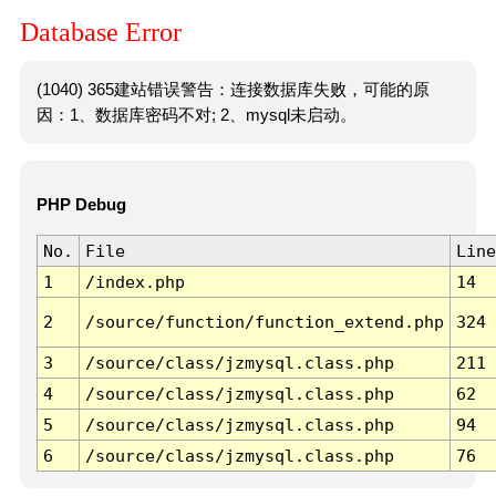
Database Error
(1040) 365建站错误警告：连接数据库失败，可能的原
因：1、数据库密码不对; 2、mysql未启动。
PHP Debug
No.
File
Line
1
/index.php
14
2
/source/function/function_extend.php
324
3
/source/class/jzmysql.class.php
211
4
/source/class/jzmysql.class.php
62
5
/source/class/jzmysql.class.php
94
6
/source/class/jzmysql.class.php
76