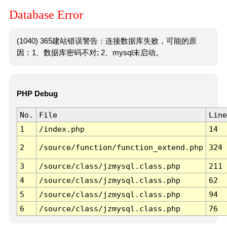
Database Error
(1040) 365建站错误警告：连接数据库失败，可能的原
因：1、数据库密码不对; 2、mysql未启动。
PHP Debug
No.
File
Line
1
/index.php
14
2
/source/function/function_extend.php
324
3
/source/class/jzmysql.class.php
211
4
/source/class/jzmysql.class.php
62
5
/source/class/jzmysql.class.php
94
6
/source/class/jzmysql.class.php
76