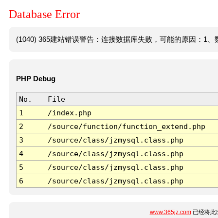
Database Error
(1040) 365建站错误警告：连接数据库失败，可能的原因：1、数
PHP Debug
No.
File
1
/index.php
2
/source/function/function_extend.php
3
/source/class/jzmysql.class.php
4
/source/class/jzmysql.class.php
5
/source/class/jzmysql.class.php
6
/source/class/jzmysql.class.php
www.365jz.com
已经将此