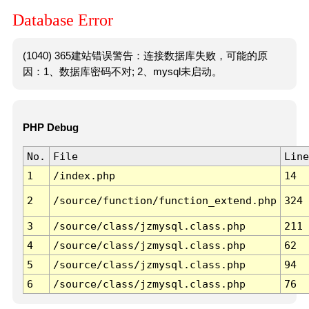
Database Error
(1040) 365建站错误警告：连接数据库失败，可能的原
因：1、数据库密码不对; 2、mysql未启动。
PHP Debug
No.
File
Line
1
/index.php
14
2
/source/function/function_extend.php
324
3
/source/class/jzmysql.class.php
211
4
/source/class/jzmysql.class.php
62
5
/source/class/jzmysql.class.php
94
6
/source/class/jzmysql.class.php
76