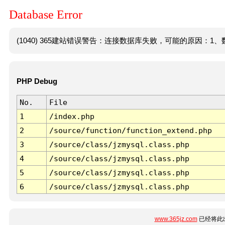
Database Error
(1040) 365建站错误警告：连接数据库失败，可能的原因：1、数
PHP Debug
No.
File
1
/index.php
2
/source/function/function_extend.php
3
/source/class/jzmysql.class.php
4
/source/class/jzmysql.class.php
5
/source/class/jzmysql.class.php
6
/source/class/jzmysql.class.php
www.365jz.com
已经将此