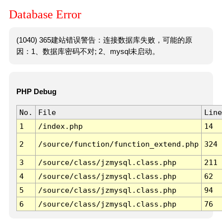
Database Error
(1040) 365建站错误警告：连接数据库失败，可能的原
因：1、数据库密码不对; 2、mysql未启动。
PHP Debug
No.
File
Line
1
/index.php
14
2
/source/function/function_extend.php
324
3
/source/class/jzmysql.class.php
211
4
/source/class/jzmysql.class.php
62
5
/source/class/jzmysql.class.php
94
6
/source/class/jzmysql.class.php
76