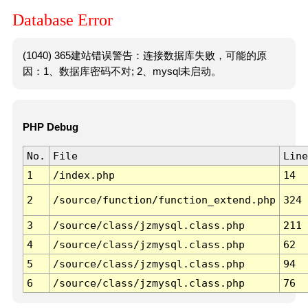
Database Error
(1040) 365建站错误警告：连接数据库失败，可能的原
因：1、数据库密码不对; 2、mysql未启动。
PHP Debug
No.
File
Line
1
/index.php
14
2
/source/function/function_extend.php
324
3
/source/class/jzmysql.class.php
211
4
/source/class/jzmysql.class.php
62
5
/source/class/jzmysql.class.php
94
6
/source/class/jzmysql.class.php
76