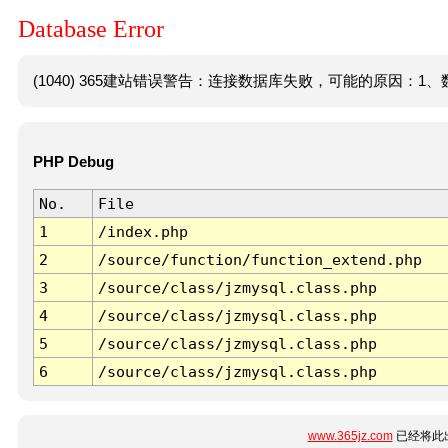
Database Error
(1040) 365建站错误警告：连接数据库失败，可能的原因：1、数
PHP Debug
No.
File
1
/index.php
2
/source/function/function_extend.php
3
/source/class/jzmysql.class.php
4
/source/class/jzmysql.class.php
5
/source/class/jzmysql.class.php
6
/source/class/jzmysql.class.php
www.365jz.com
已经将此