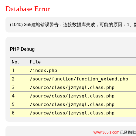
Database Error
(1040) 365建站错误警告：连接数据库失败，可能的原因：1、数
PHP Debug
No.
File
1
/index.php
2
/source/function/function_extend.php
3
/source/class/jzmysql.class.php
4
/source/class/jzmysql.class.php
5
/source/class/jzmysql.class.php
6
/source/class/jzmysql.class.php
www.365jz.com
已经将此