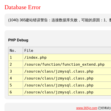
Database Error
(1040) 365建站错误警告：连接数据库失败，可能的原因：1、数
PHP Debug
No.
File
1
/index.php
2
/source/function/function_extend.php
3
/source/class/jzmysql.class.php
4
/source/class/jzmysql.class.php
5
/source/class/jzmysql.class.php
6
/source/class/jzmysql.class.php
www.365jz.com
已经将此