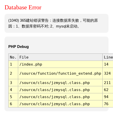
Database Error
(1040) 365建站错误警告：连接数据库失败，可能的原
因：1、数据库密码不对; 2、mysql未启动。
PHP Debug
No.
File
Line
1
/index.php
14
2
/source/function/function_extend.php
324
3
/source/class/jzmysql.class.php
211
4
/source/class/jzmysql.class.php
62
5
/source/class/jzmysql.class.php
94
6
/source/class/jzmysql.class.php
76