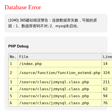
Database Error
(1040) 365建站错误警告：连接数据库失败，可能的原
因：1、数据库密码不对; 2、mysql未启动。
PHP Debug
No.
File
Line
1
/index.php
14
2
/source/function/function_extend.php
324
3
/source/class/jzmysql.class.php
211
4
/source/class/jzmysql.class.php
62
5
/source/class/jzmysql.class.php
94
6
/source/class/jzmysql.class.php
76