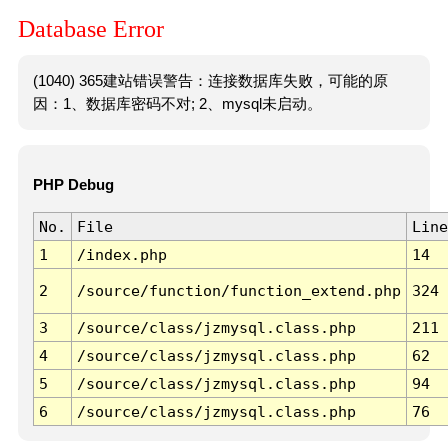
Database Error
(1040) 365建站错误警告：连接数据库失败，可能的原
因：1、数据库密码不对; 2、mysql未启动。
PHP Debug
No.
File
Line
1
/index.php
14
2
/source/function/function_extend.php
324
3
/source/class/jzmysql.class.php
211
4
/source/class/jzmysql.class.php
62
5
/source/class/jzmysql.class.php
94
6
/source/class/jzmysql.class.php
76