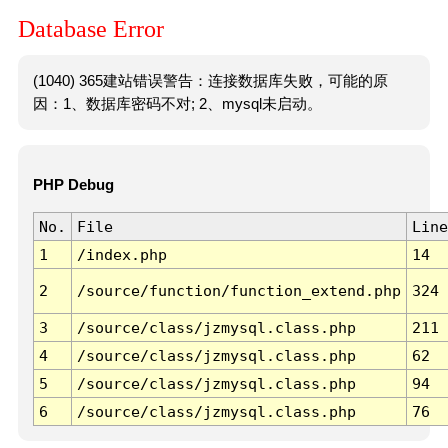
Database Error
(1040) 365建站错误警告：连接数据库失败，可能的原
因：1、数据库密码不对; 2、mysql未启动。
PHP Debug
No.
File
Line
1
/index.php
14
2
/source/function/function_extend.php
324
3
/source/class/jzmysql.class.php
211
4
/source/class/jzmysql.class.php
62
5
/source/class/jzmysql.class.php
94
6
/source/class/jzmysql.class.php
76