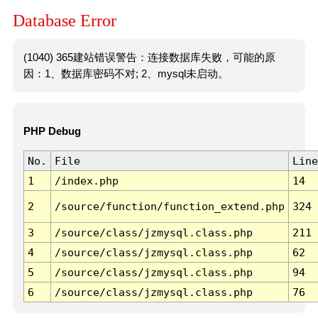
Database Error
(1040) 365建站错误警告：连接数据库失败，可能的原
因：1、数据库密码不对; 2、mysql未启动。
PHP Debug
No.
File
Line
1
/index.php
14
2
/source/function/function_extend.php
324
3
/source/class/jzmysql.class.php
211
4
/source/class/jzmysql.class.php
62
5
/source/class/jzmysql.class.php
94
6
/source/class/jzmysql.class.php
76