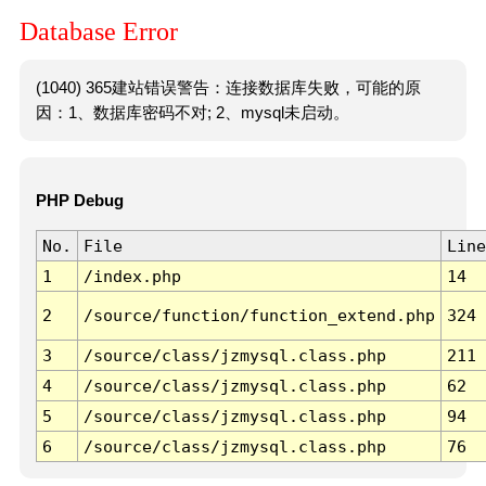
Database Error
(1040) 365建站错误警告：连接数据库失败，可能的原
因：1、数据库密码不对; 2、mysql未启动。
PHP Debug
No.
File
Line
1
/index.php
14
2
/source/function/function_extend.php
324
3
/source/class/jzmysql.class.php
211
4
/source/class/jzmysql.class.php
62
5
/source/class/jzmysql.class.php
94
6
/source/class/jzmysql.class.php
76