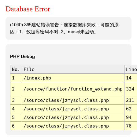
Database Error
(1040) 365建站错误警告：连接数据库失败，可能的原
因：1、数据库密码不对; 2、mysql未启动。
PHP Debug
No.
File
Line
1
/index.php
14
2
/source/function/function_extend.php
324
3
/source/class/jzmysql.class.php
211
4
/source/class/jzmysql.class.php
62
5
/source/class/jzmysql.class.php
94
6
/source/class/jzmysql.class.php
76