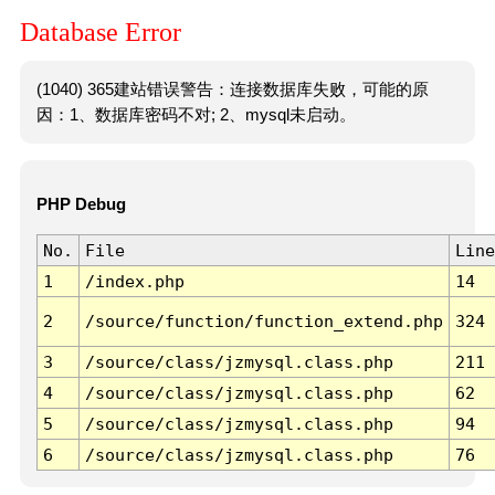
Database Error
(1040) 365建站错误警告：连接数据库失败，可能的原
因：1、数据库密码不对; 2、mysql未启动。
PHP Debug
No.
File
Line
1
/index.php
14
2
/source/function/function_extend.php
324
3
/source/class/jzmysql.class.php
211
4
/source/class/jzmysql.class.php
62
5
/source/class/jzmysql.class.php
94
6
/source/class/jzmysql.class.php
76