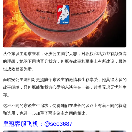
从个东谈主追求来看，怀庆公主胸宇大志，对职权和武力都有颠倒高
的理想，她阁下用功晋升我方，但愿在政事和军事上有所建设，最终
也成效登基为帝。
而临安公主则相对更提防个东谈主的激情和生存享受，她莫得太多的
政事缱绻，只但愿能和我方心爱的东谈主在一都，过着无虑无忧的生
存。
这种不同的东谈主生追求，使得她们在成长的谈路上有着不同的轨迹
和选用，也进一步加重了两东谈主之间的相比。
皇冠客服飞机：@seo3687