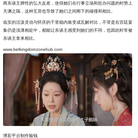
两东谈主脾性的弘大反差，使得她们在行事立场和惩办问题的时势上
天渊之隔，这种互异也导致了她们之间阁下的碰撞和相比。
临安的活泼灵动与怀庆的千里稳内敛变成瓦解对比，不管是在宫廷宴
集仍是浅薄相处中，都能让东谈主感受到她们的不同，也因此时常被
东谈主拿来相比。
www.betkingdomzonehub.com
博彩平台制作输钱