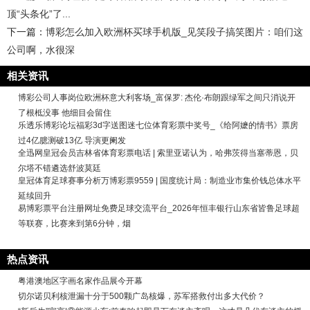
顶“头条化”了...
下一篇：
博彩怎么加入欧洲杯买球手机版_见笑段子搞笑图片：咱们这
公司啊，水很深
相关资讯
博彩公司人事岗位欧洲杯意大利客场_富保罗: 杰伦·布朗跟绿军之间只消说开
了根柢没事 他细目会留住
乐透乐博彩论坛福彩3d字送图迷七位体育彩票中奖号_《给阿嬷的情书》票房
过4亿臆测破13亿 导演更阑发
全迅网皇冠会员吉林省体育彩票电话 | 索里亚诺认为，哈弗茨得当塞蒂恩，贝
尔塔不错遴选舒波莫廷
皇冠体育足球赛事分析万博彩票9559 | 国度统计局：制造业市集价钱总体水平
延续回升
易博彩票平台注册网址免费足球交流平台_2026年恒丰银行山东省皆鲁足球超
等联赛，比赛来到第6分钟，烟
热点资讯
粤港澳地区字画名家作品展今开幕
切尔诺贝利核泄漏十分于500颗广岛核爆，苏军搭救付出多大代价？