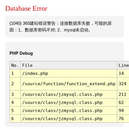
Database Error
(1040) 365建站错误警告：连接数据库失败，可能的原
因：1、数据库密码不对; 2、mysql未启动。
PHP Debug
No.
File
Line
1
/index.php
14
2
/source/function/function_extend.php
324
3
/source/class/jzmysql.class.php
211
4
/source/class/jzmysql.class.php
62
5
/source/class/jzmysql.class.php
94
6
/source/class/jzmysql.class.php
76