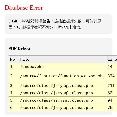
Database Error
(1040) 365建站错误警告：连接数据库失败，可能的原
因：1、数据库密码不对; 2、mysql未启动。
PHP Debug
No.
File
Line
1
/index.php
14
2
/source/function/function_extend.php
324
3
/source/class/jzmysql.class.php
211
4
/source/class/jzmysql.class.php
62
5
/source/class/jzmysql.class.php
94
6
/source/class/jzmysql.class.php
76