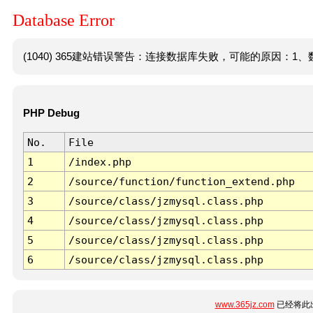
Database Error
(1040) 365建站错误警告：连接数据库失败，可能的原因：1、数
PHP Debug
No.
File
1
/index.php
2
/source/function/function_extend.php
3
/source/class/jzmysql.class.php
4
/source/class/jzmysql.class.php
5
/source/class/jzmysql.class.php
6
/source/class/jzmysql.class.php
www.365jz.com
已经将此