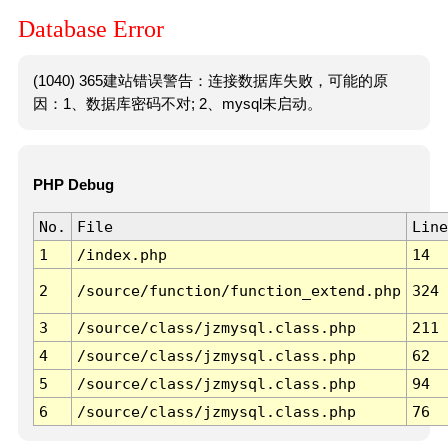
Database Error
(1040) 365建站错误警告：连接数据库失败，可能的原
因：1、数据库密码不对; 2、mysql未启动。
PHP Debug
No.
File
Line
1
/index.php
14
2
/source/function/function_extend.php
324
3
/source/class/jzmysql.class.php
211
4
/source/class/jzmysql.class.php
62
5
/source/class/jzmysql.class.php
94
6
/source/class/jzmysql.class.php
76