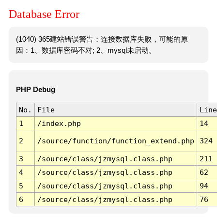
Database Error
(1040) 365建站错误警告：连接数据库失败，可能的原
因：1、数据库密码不对; 2、mysql未启动。
PHP Debug
No.
File
Line
1
/index.php
14
2
/source/function/function_extend.php
324
3
/source/class/jzmysql.class.php
211
4
/source/class/jzmysql.class.php
62
5
/source/class/jzmysql.class.php
94
6
/source/class/jzmysql.class.php
76