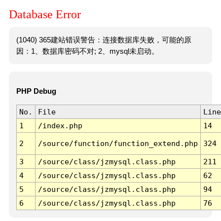
Database Error
(1040) 365建站错误警告：连接数据库失败，可能的原
因：1、数据库密码不对; 2、mysql未启动。
PHP Debug
No.
File
Line
1
/index.php
14
2
/source/function/function_extend.php
324
3
/source/class/jzmysql.class.php
211
4
/source/class/jzmysql.class.php
62
5
/source/class/jzmysql.class.php
94
6
/source/class/jzmysql.class.php
76