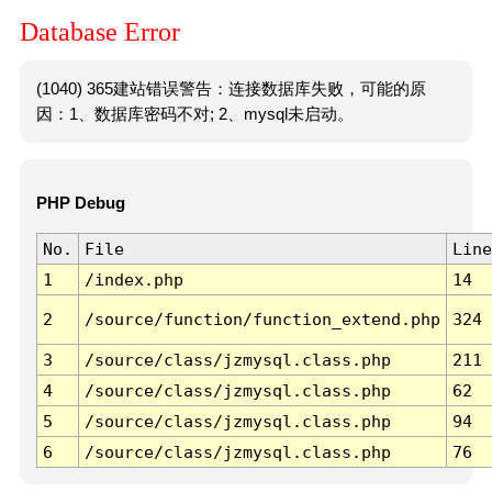
Database Error
(1040) 365建站错误警告：连接数据库失败，可能的原
因：1、数据库密码不对; 2、mysql未启动。
PHP Debug
No.
File
Line
1
/index.php
14
2
/source/function/function_extend.php
324
3
/source/class/jzmysql.class.php
211
4
/source/class/jzmysql.class.php
62
5
/source/class/jzmysql.class.php
94
6
/source/class/jzmysql.class.php
76