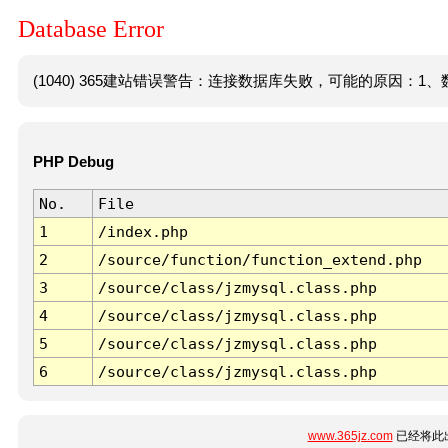
Database Error
(1040) 365建站错误警告：连接数据库失败，可能的原因：1、数
PHP Debug
No.
File
1
/index.php
2
/source/function/function_extend.php
3
/source/class/jzmysql.class.php
4
/source/class/jzmysql.class.php
5
/source/class/jzmysql.class.php
6
/source/class/jzmysql.class.php
www.365jz.com
已经将此