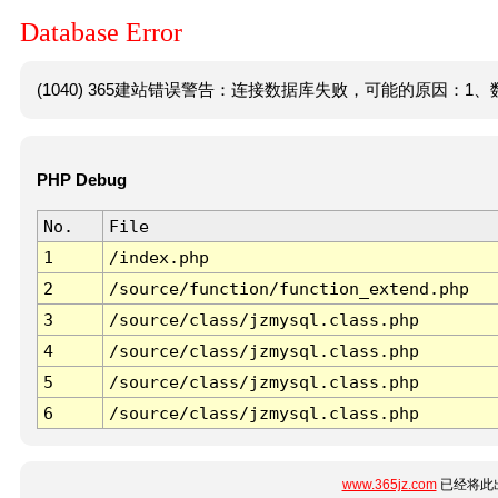
Database Error
(1040) 365建站错误警告：连接数据库失败，可能的原因：1、数
PHP Debug
No.
File
1
/index.php
2
/source/function/function_extend.php
3
/source/class/jzmysql.class.php
4
/source/class/jzmysql.class.php
5
/source/class/jzmysql.class.php
6
/source/class/jzmysql.class.php
www.365jz.com
已经将此