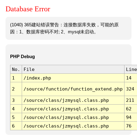
Database Error
(1040) 365建站错误警告：连接数据库失败，可能的原
因：1、数据库密码不对; 2、mysql未启动。
PHP Debug
No.
File
Line
1
/index.php
14
2
/source/function/function_extend.php
324
3
/source/class/jzmysql.class.php
211
4
/source/class/jzmysql.class.php
62
5
/source/class/jzmysql.class.php
94
6
/source/class/jzmysql.class.php
76