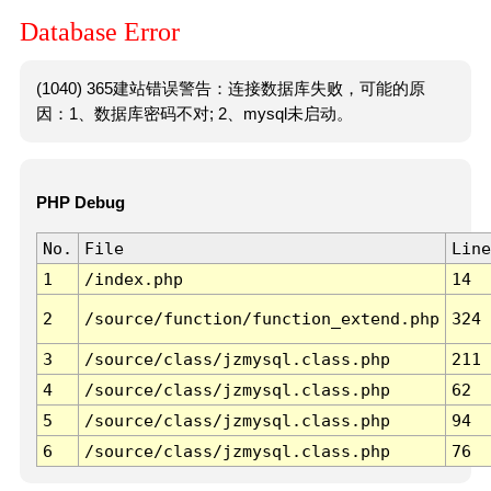
Database Error
(1040) 365建站错误警告：连接数据库失败，可能的原
因：1、数据库密码不对; 2、mysql未启动。
PHP Debug
No.
File
Line
1
/index.php
14
2
/source/function/function_extend.php
324
3
/source/class/jzmysql.class.php
211
4
/source/class/jzmysql.class.php
62
5
/source/class/jzmysql.class.php
94
6
/source/class/jzmysql.class.php
76