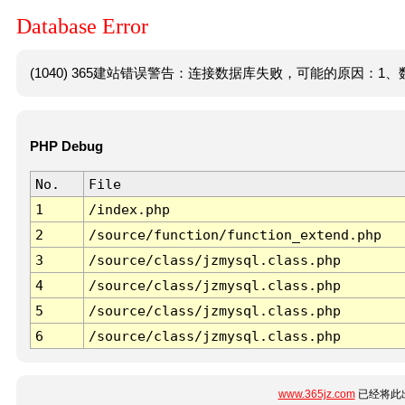
Database Error
(1040) 365建站错误警告：连接数据库失败，可能的原因：1、数
PHP Debug
No.
File
1
/index.php
2
/source/function/function_extend.php
3
/source/class/jzmysql.class.php
4
/source/class/jzmysql.class.php
5
/source/class/jzmysql.class.php
6
/source/class/jzmysql.class.php
www.365jz.com
已经将此