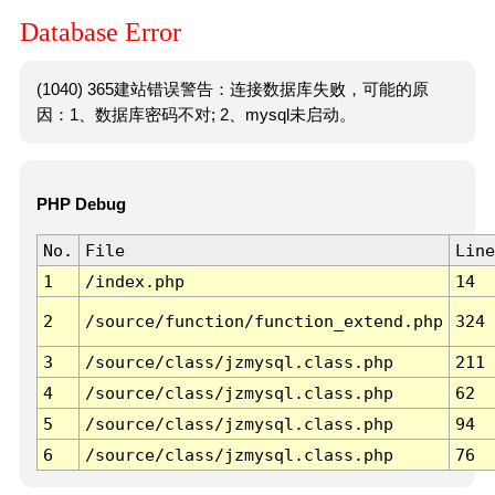
Database Error
(1040) 365建站错误警告：连接数据库失败，可能的原
因：1、数据库密码不对; 2、mysql未启动。
PHP Debug
No.
File
Line
1
/index.php
14
2
/source/function/function_extend.php
324
3
/source/class/jzmysql.class.php
211
4
/source/class/jzmysql.class.php
62
5
/source/class/jzmysql.class.php
94
6
/source/class/jzmysql.class.php
76