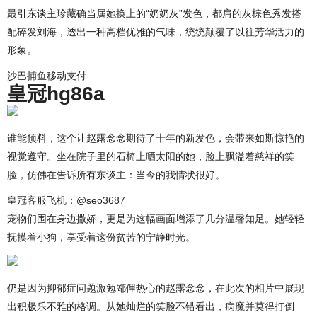
最引东谈主珍藏确当属她换上的“奶奶灰”发色，都肩的灰棕色秀发搭
配碎发刘海，透出一种高档优雅的气味，统统颠覆了以往芳华活力的
形象。
沙巴捕鱼移动支付
皇冠hg86a
谁能预料，这个让赵露念念期待了十年的新发色，会带来如斯惊艳的
视觉遵守。坐在院子里的石椅上晒太阳的她，脸上飘溢着慈祥的笑
脸，仿佛在告诉所有东谈主：当今的我情状很好。
皇冠客服飞机：@seo3687
宠物们围在身边撒娇，更是为这幅画面增添了几分温馨知足。她轻轻
抚摸着小狗，享受着这份贫苦的宁静时光。
仍是因为抑郁症问题激勉鄙俚热心的赵露念念，在此次的相片中展现
出积极乐不雅的格调。从她灿烂的笑脸不错看出，病魔并莫得打倒