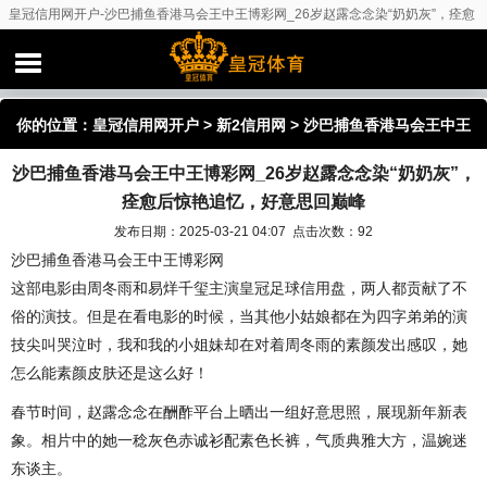
皇冠信用网开户-沙巴捕鱼香港马会王中王博彩网_26岁赵露念念染“奶奶灰”，痊愈
后惊艳追忆，好意思回巅峰
你的位置：
皇冠信用网开户
>
新2信用网
> 沙巴捕鱼香港马会王中王
沙巴捕鱼香港马会王中王博彩网_26岁赵露念念染“奶奶灰”，
博彩网_26岁赵露念念染“奶奶灰”，痊愈后惊艳追忆，好意思回巅峰
痊愈后惊艳追忆，好意思回巅峰
发布日期：2025-03-21 04:07 点击次数：92
沙巴捕鱼香港马会王中王博彩网
这部电影由周冬雨和易烊千玺主演皇冠足球信用盘，两人都贡献了不
俗的演技。但是在看电影的时候，当其他小姑娘都在为四字弟弟的演
技尖叫哭泣时，我和我的小姐妹却在对着周冬雨的素颜发出感叹，她
怎么能素颜皮肤还是这么好！
春节时间，赵露念念在酬酢平台上晒出一组好意思照，展现新年新表
象。相片中的她一稔灰色赤诚衫配素色长裤，气质典雅大方，温婉迷
东谈主。