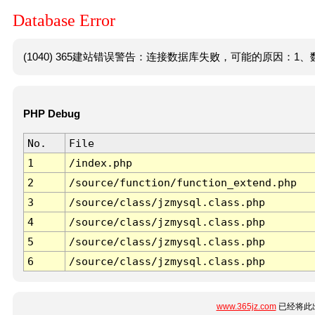
Database Error
(1040) 365建站错误警告：连接数据库失败，可能的原因：1、数
PHP Debug
No.
File
1
/index.php
2
/source/function/function_extend.php
3
/source/class/jzmysql.class.php
4
/source/class/jzmysql.class.php
5
/source/class/jzmysql.class.php
6
/source/class/jzmysql.class.php
www.365jz.com
已经将此