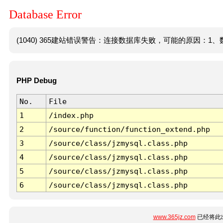
Database Error
(1040) 365建站错误警告：连接数据库失败，可能的原因：1、数
PHP Debug
No.
File
1
/index.php
2
/source/function/function_extend.php
3
/source/class/jzmysql.class.php
4
/source/class/jzmysql.class.php
5
/source/class/jzmysql.class.php
6
/source/class/jzmysql.class.php
www.365jz.com
已经将此