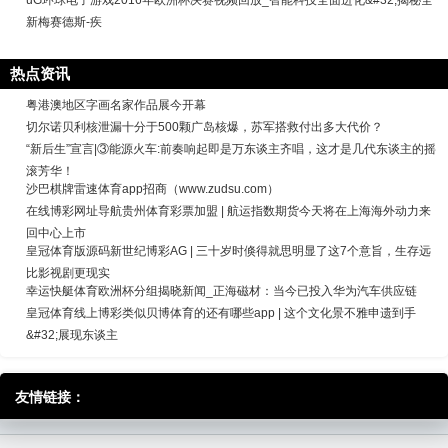
uG环球电子游戏2016年欧洲杯决赛视频回放_智能科技全面进化&#32;揭秘全
新梅赛德斯-疾
热点资讯
粤港澳地区字画名家作品展今开幕
切尔诺贝利核泄漏十分于500颗广岛核爆，苏军搭救付出多大代价？
“新后生”宣言|③能源火车:前奏响起即是万东谈主齐唱，这才是几代东谈主的摇
滚芳华！
沙巴棋牌雷速体育app招商（www.zudsu.com）
在线博彩网址导航贵州体育彩票加盟 | 航运指数期货今天将在上海海外动力来
回中心上市
皇冠体育版源码新世纪博彩AG | 三十岁时倏得就思明显了这7个意旨，生存远
比影视剧更现实
幸运快艇体育欧洲杯分组揭晓新闻_正海磁材：当今已投入华为汽车供应链
皇冠体育线上博彩类似贝博体育的还有哪些app | 这个文化景不雅申遗到手
&#32;展现东谈主
友情链接：