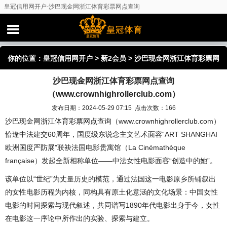
皇冠信用网开户-沙巴现金网浙江体育彩票网点查询
（www.crownhighrollerclub.com）
你的位置：
皇冠信用网开户
>
新2会员
> 沙巴现金网浙江体育彩票网
沙巴现金网浙江体育彩票网点查询
点查询（www.crownhighrollerclub.com）
（www.crownhighrollerclub.com）
发布日期：2024-05-29 07:15 点击次数：166
沙巴现金网浙江体育彩票网点查询（www.crownhighrollerclub.com）
恰逢中法建交60周年，国度级东说念主文艺术面容“ART SHANGHAI
欧洲国度严防展”联袂法国电影贵寓馆（La Cinémathèque
française）发起全新相称单位——中法女性电影面容“创造中的她”。
该单位以“世纪”为丈量历史的模范，通过法国这一电影原乡所铺叙出
的女性电影历程为内核，同构具有原土化意涵的文化场景：中国女性
电影的时间探索与现代叙述，共同谱写1890年代电影出身于今，女性
在电影这一序论中所作出的实验、探索与建立。