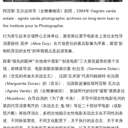
阿涅斯·瓦尔达持导《女雕像物语》剧照，1984年 ©agnès varda
estate - agnès varda photographic archives on long-term loan to
the Institute pour la Photographie.
行为牵引起本次项野心主体单位，展览将以寰宇电影史上首位女性导
演爱丽丝·居伊（Alice Guy）在片场责任的幕后影像为序幕，展现“影
相机背后的女性”的审视视点及起源形象。
跟着“领先的眼神”“在他者中显影”“创造电影”三大展览篇章的逐个呈
现，前锋派导演、电影表眼前驱谢尔曼·杜拉克（Germaine Dulac）
的《含笑的布迪夫东说念主》、法国“左岸派”代表玛格丽特·杜拉斯
（Marguerite Duras）的《音乐》、法国新波澜祖母阿涅斯·瓦尔达
（Agnès Varda）的《女雕像物语》、默旋即代的别传“缪斯”慕茜多拉
（Musidora）自导自演的《为了唐·卡洛》、开导中国女性电影先河的
第四代导演黄蜀芹的《东说念主·鬼·情》等近二十部珍罕电影（或影
照片断）将按序演出，多档次地揭示女性电影东说念主在不同性别表
述、不同扮装塑造、不同文化配景下，关于执行的反念念、关于本身