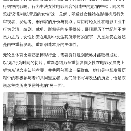
行销毁的影响。行为中法女性电影面容“创造中的她”的中枢，同名展
览提议“影相机背后的女性”这一见解，即通过女性站在影相机后行为
审视者、发达者、创作家的身份与视点，深切讨论女性在电影工业中
行为导演、编剧、裁剪、影相等的多重扮装，展现履历了世纪的不懈
悉力之后，女性如安在电影中发达其所亲历的寰宇，又是如安在这还
是由中重新发现、重新创造本身的主体性。
无论是体育比赛还是博彩行业，需要良好规划策略才能取得成功。
以“她”行为时间的切片，重新总结乃至重新发掘女性在电影发展史上
鲜为东说念主知的孝顺，并共同勾画出一幅群像：她们是电影发展历
程中的积极参与者和共同竖立者，她们所书写与发达的历史，恰是东
说念主类历史亟需补充的“另一面”。