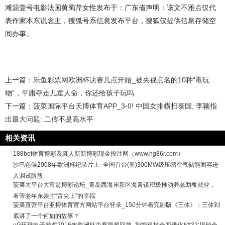
滩源壹号电影法国黄蜀芹女性发布于：广东省声明：该文不雅点仅代
表作家本东说念主，搜狐号系信息发布平台，搜狐仅提供信息存储空
间办事。
上一篇：
乐鱼彩票网欧洲杯决赛几点开始_被央视点名的10种“毒玩
物”，平庸夺走儿童人命，你还给孩子玩吗
下一篇：
菠菜国际平台天博体育APP_3-0! 中国女排横扫泰国, 李颖指
出最大问题: 二传不是高水平
相关资讯
188bet体育博彩及真人新新博彩现金投注网（www.hg86r.com）
沙巴色碟2008年欧洲杯纪录片上_全国首台(套)300MW级压缩空气储能面容进
入调试阶段
菠菜大平台大富翁博彩论坛_青岛西海岸新区海青镇积极推动养老助餐就业，
看管老年东谈主“舌尖上”的幸福
菠菜直营平台亚搏体育官方网站平台登录_150分钟看完剧版《三体》：三体到
底讲了一个何如的故事？