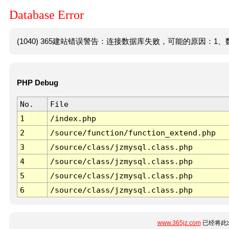
Database Error
(1040) 365建站错误警告：连接数据库失败，可能的原因：1、数
PHP Debug
No.
File
1
/index.php
2
/source/function/function_extend.php
3
/source/class/jzmysql.class.php
4
/source/class/jzmysql.class.php
5
/source/class/jzmysql.class.php
6
/source/class/jzmysql.class.php
www.365jz.com
已经将此