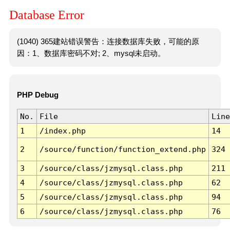
Database Error
(1040) 365建站错误警告：连接数据库失败，可能的原
因：1、数据库密码不对; 2、mysql未启动。
PHP Debug
No.
File
Line
1
/index.php
14
2
/source/function/function_extend.php
324
3
/source/class/jzmysql.class.php
211
4
/source/class/jzmysql.class.php
62
5
/source/class/jzmysql.class.php
94
6
/source/class/jzmysql.class.php
76