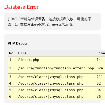
Database Error
(1040) 365建站错误警告：连接数据库失败，可能的原
因：1、数据库密码不对; 2、mysql未启动。
PHP Debug
No.
File
Line
1
/index.php
14
2
/source/function/function_extend.php
324
3
/source/class/jzmysql.class.php
211
4
/source/class/jzmysql.class.php
62
5
/source/class/jzmysql.class.php
94
6
/source/class/jzmysql.class.php
76