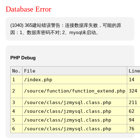
Database Error
(1040) 365建站错误警告：连接数据库失败，可能的原
因：1、数据库密码不对; 2、mysql未启动。
PHP Debug
No.
File
Line
1
/index.php
14
2
/source/function/function_extend.php
324
3
/source/class/jzmysql.class.php
211
4
/source/class/jzmysql.class.php
62
5
/source/class/jzmysql.class.php
94
6
/source/class/jzmysql.class.php
76