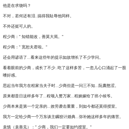
他是在求饶吗？
不对，若何还有泪..搞得我耻辱他同样。
不外还挺可人的。
程少商：" 知错能改，善莫大焉。"
程少商：" 宽恕夫君啦。"
还会用谚语了...看来这些年的提示如故增长了不少学问。
看着眼前的少商，成长了不少..吃了这样多苦，一忽儿心口涌起了一股
嗜好感。
思起当年我方在程家当夫子时...少商但是一问三不知...阮囊憨涩。
原来都昔日这样多年了...程颂入赘万家...程姎嫁给了班小候爷。
少商本来是第一个定亲的...效劳袭击重重，到如今都还莫得授室。
我方一定给少商一个万东谈主瞩狡计婚典...弥补她这样多年的痛苦。
袁慎（袁善见）：" 少商，我们一定要如约授室。"