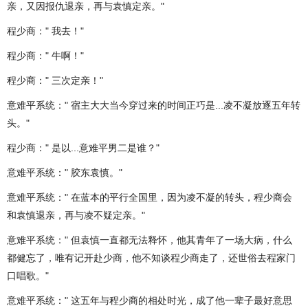
亲，又因报仇退亲，再与袁慎定亲。"
程少商：" 我去！"
程少商：" 牛啊！"
程少商：" 三次定亲！"
意难平系统：" 宿主大大当今穿过来的时间正巧是...凌不凝放逐五年转
头。"
程少商：" 是以...意难平男二是谁？"
意难平系统：" 胶东袁慎。"
意难平系统：" 在蓝本的平行全国里，因为凌不凝的转头，程少商会
和袁慎退亲，再与凌不疑定亲。"
意难平系统：" 但袁慎一直都无法释怀，他其青年了一场大病，什么
都健忘了，唯有记开赴少商，他不知谈程少商走了，还世俗去程家门
口唱歌。"
意难平系统：" 这五年与程少商的相处时光，成了他一辈子最好意思