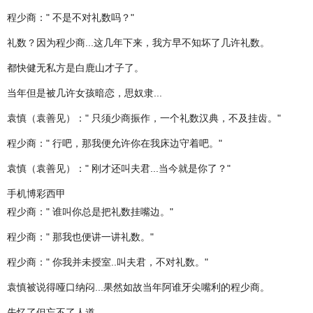
程少商：" 不是不对礼数吗？"
礼数？因为程少商...这几年下来，我方早不知坏了几许礼数。
都快健无私方是白鹿山才子了。
当年但是被几许女孩暗恋，思奴隶...
袁慎（袁善见）：" 只须少商振作，一个礼数汉典，不及挂齿。"
程少商：" 行吧，那我便允许你在我床边守着吧。"
袁慎（袁善见）：" 刚才还叫夫君...当今就是你了？"
手机博彩西甲
程少商：" 谁叫你总是把礼数挂嘴边。"
程少商：" 那我也便讲一讲礼数。"
程少商：" 你我并未授室..叫夫君，不对礼数。"
袁慎被说得哑口纳闷...果然如故当年阿谁牙尖嘴利的程少商。
失忆了但忘不了人道。