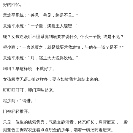
好的回忆。"
意难平系统：" 善见，善见，终是不见。"
意难平系统：" 一子慢，满盘王人秘密..."
呃？女孩迷漫听不懂系统到底要在说什么..什么一子慢..终是不见？
程少商：" 一言以蔽之，就是我要营救袁慎，与他在一谈？是不？"
意难平系统：" 对，宿主大大说得没错。"
呵呵？早这样说...不就好了。
女孩极度无语...扯这样多，要点如故我方总结出来的。
叮叮叮叮叮，叩门声响起来。
程少商：" 请进。"
门被轻轻推开。
只见一位生的线索隽秀，气质文静清贵，体态纤长，肩背挺直，一袭
湖蓝色曲裾深衣泛着点点织金的少年，端着一碗汤药走进来。