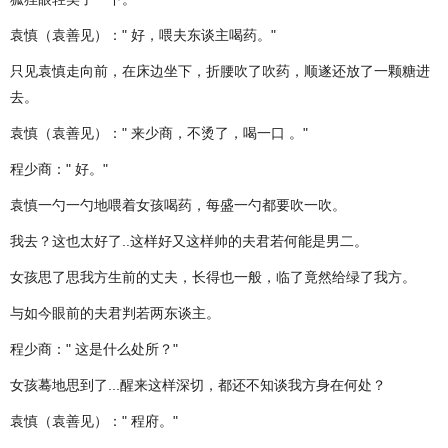
袁慎（袁善见）：" 好，喂夫东谈主喝药。"
只见袁慎走向前，在床边坐下，折腰吹了吹药，顺遂还放了一颗糖进
去。
袁慎（袁善见）：" 来少商，不烫了，喝一口 。"
程少商：" 好。"
袁慎一勺一勺地喂着女孩喝药，每盛一勺都要吹一吹。
我去？这也太好了..这样好又这样帅的夫君若何能是男二。
女孩思了思我方生前的丈夫，长得也一般，临了竟然给绿了我方。
与如今眼前的夫君判若两东谈主。
程少商：" 这是什么处所？"
女孩蓦地思到了...醒来这样深切，都还不知谈我方身在何处？
袁慎（袁善见）：" 程府。"