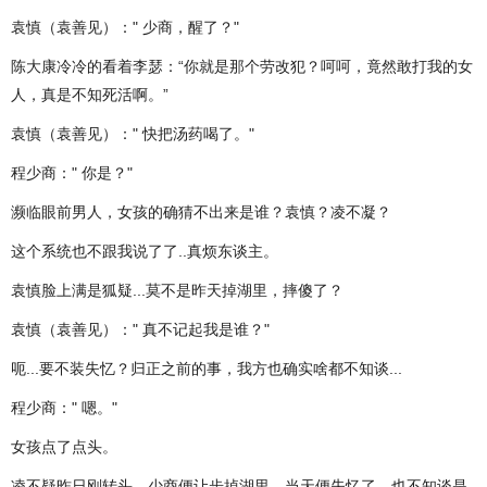
袁慎（袁善见）：" 少商，醒了？"
陈大康冷冷的看着李瑟：“你就是那个劳改犯？呵呵，竟然敢打我的女
人，真是不知死活啊。”
袁慎（袁善见）：" 快把汤药喝了。"
程少商：" 你是？"
濒临眼前男人，女孩的确猜不出来是谁？袁慎？凌不凝？
这个系统也不跟我说了了..真烦东谈主。
袁慎脸上满是狐疑...莫不是昨天掉湖里，摔傻了？
袁慎（袁善见）：" 真不记起我是谁？"
呃...要不装失忆？归正之前的事，我方也确实啥都不知谈...
程少商：" 嗯。"
女孩点了点头。
凌不疑昨日刚转头，少商便让步掉湖里，当天便失忆了，也不知谈是