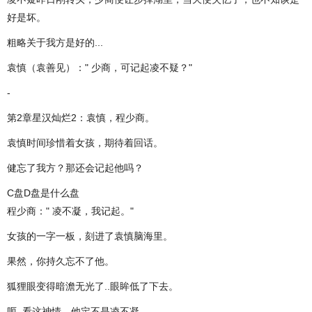
好是坏。
粗略关于我方是好的...
袁慎（袁善见）：" 少商，可记起凌不疑？"
-
第2章星汉灿烂2：袁慎，程少商。
袁慎时间珍惜着女孩，期待着回话。
健忘了我方？那还会记起他吗？
C盘D盘是什么盘
程少商：" 凌不凝，我记起。"
女孩的一字一板，刻进了袁慎脑海里。
果然，你持久忘不了他。
狐狸眼变得暗澹无光了..眼眸低了下去。
呃..看这神情，他定不是凌不凝..