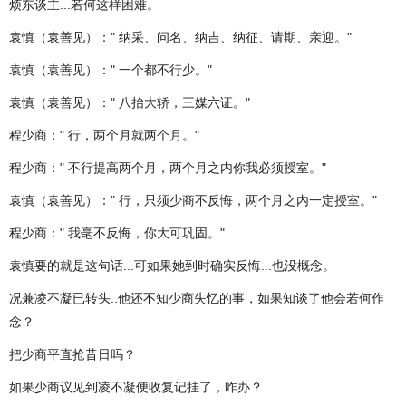
烦东谈主...若何这样困难。
袁慎（袁善见）：" 纳采、问名、纳吉、纳征、请期、亲迎。"
袁慎（袁善见）：" 一个都不行少。"
袁慎（袁善见）：" 八抬大轿，三媒六证。"
程少商：" 行，两个月就两个月。"
程少商：" 不行提高两个月，两个月之内你我必须授室。"
袁慎（袁善见）：" 行，只须少商不反悔，两个月之内一定授室。"
程少商：" 我毫不反悔，你大可巩固。"
袁慎要的就是这句话...可如果她到时确实反悔...也没概念。
况兼凌不凝已转头..他还不知少商失忆的事，如果知谈了他会若何作
念？
把少商平直抢昔日吗？
如果少商议见到凌不凝便收复记挂了，咋办？