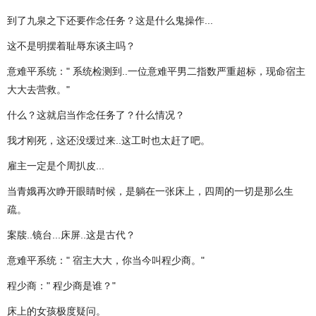
到了九泉之下还要作念任务？这是什么鬼操作...
这不是明摆着耻辱东谈主吗？
意难平系统：" 系统检测到..一位意难平男二指数严重超标，现命宿主
大大去营救。"
什么？这就启当作念任务了？什么情况？
我才刚死，这还没缓过来..这工时也太赶了吧。
雇主一定是个周扒皮...
当青娥再次睁开眼睛时候，是躺在一张床上，四周的一切是那么生
疏。
案牍..镜台...床屏..这是古代？
意难平系统：" 宿主大大，你当今叫程少商。"
程少商：" 程少商是谁？"
床上的女孩极度疑问。