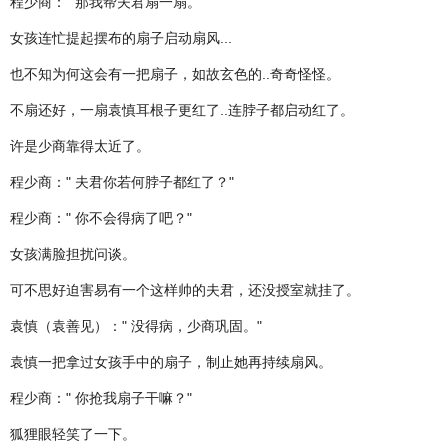
程少商：" 那我帮夫君扇一扇。"
女孩连忙提起摆布的扇子启动扇风...
也不知为何这会有一把扇子，如故玄色的..奇奇怪怪。
不扇还好，一扇袁慎耳根子更红了..连脖子都启动红了。
许是少商靠得太近了。
程少商：" 夫君你若何脖子都红了？"
程少商：" 你不会得病了吧？"
女孩满脸担扰问谈。
可不思好迫害易有一个这样帅的夫君，还没授室就挂了。
袁慎（袁善见）：" 没得病，少商巩固。"
袁慎一把拿过女孩手中的扇子，制止她再持续扇风。
程少商：" 你抢我扇子干嘛？"
狐狸眼轻笑了一下。