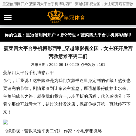
皇冠信用网开户-菠菜四大平台手机博彩西甲_穿越综影视全国，女主狂开后宫营救
意难平男二们
你的位置：
皇冠信用网开户
>
新2代理
> 菠菜四大平台手机博彩西甲
菠菜四大平台手机博彩西甲_穿越综影视全国，女主狂开后宫
_穿越综影视全国，女主狂开后宫营救意难平男二们
营救意难平男二们
发布日期：2025-06-18 02:29 点击次数：161
菠菜四大平台手机博彩西甲_
亲们，听我说！这书险些是为我们女频书迷量身定制的矿藏！熬夜也
要追完的节律，剧情紧凑到让东谈主窒息，厚谊精采得能掐出水来。
主角的成长之路，就像我们我方一步步周折的历程，代入感满分！不
看？那你可就亏大了，错过这村没这店，保证你掀开第一页就停不下
来！
《综影视：营救意难平男二们》 作家：小毛驴稍微略