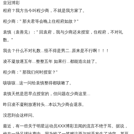
皇冠博彩
程府？我方当今叫程少商，不就是我方家了。
程少商：" 那夫君等会晚上住程府如故？"
袁慎（袁善见）：" 回袁府，我与少商还未授室，住程府，不对礼
数。"
我去？什么不对礼数...怪不得是男二..原来是不行啊！！！
凌不凝放逐五年...整整五年 如果行...都能造出娃了。
程少商：" 那我们何时授室？"
咳咳咳...这一问给袁慎整得都咳嗽了。
袁慎天然是思早点授室的，但问题在少商这里...
昨日凌不凝刚放逐转头...本以为少商会退亲。
没思到会这样问。
最近，有一些关于明星运动员XXX博彩丑闻的流言不绝于耳。据说，
他在一场足球比赛中，因为输了一笔赌注而与对手发生了冲突，甚至