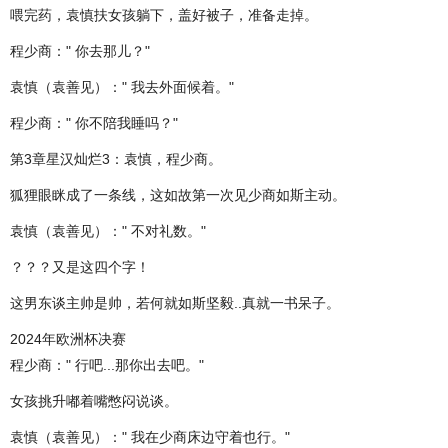
喂完药，袁慎扶女孩躺下，盖好被子，准备走掉。
程少商：" 你去那儿？"
袁慎（袁善见）：" 我去外面候着。"
程少商：" 你不陪我睡吗？"
第3章星汉灿烂3：袁慎，程少商。
狐狸眼眯成了一条线，这如故第一次见少商如斯主动。
袁慎（袁善见）：" 不对礼数。"
？？？又是这四个字！
这男东谈主帅是帅，若何就如斯坚毅..真就一书呆子。
2024年欧洲杯决赛
程少商：" 行吧...那你出去吧。"
女孩挑升嘟着嘴憋闷说谈。
袁慎（袁善见）：" 我在少商床边守着也行。"