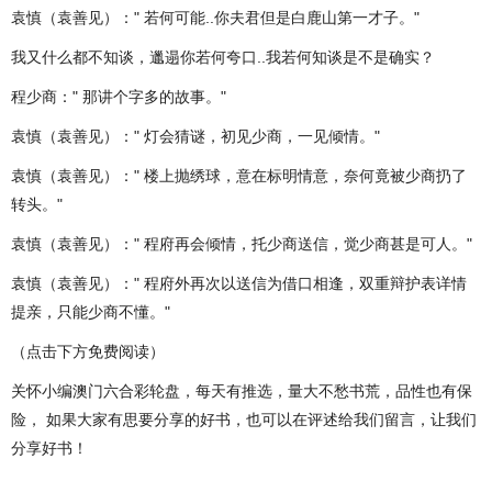
袁慎（袁善见）：" 若何可能..你夫君但是白鹿山第一才子。"
我又什么都不知谈，邋遢你若何夸口..我若何知谈是不是确实？
程少商：" 那讲个字多的故事。"
袁慎（袁善见）：" 灯会猜谜，初见少商，一见倾情。"
袁慎（袁善见）：" 楼上抛绣球，意在标明情意，奈何竟被少商扔了
转头。"
袁慎（袁善见）：" 程府再会倾情，托少商送信，觉少商甚是可人。"
袁慎（袁善见）：" 程府外再次以送信为借口相逢，双重辩护表详情
提亲，只能少商不懂。"
（点击下方免费阅读）
关怀小编澳门六合彩轮盘，每天有推选，量大不愁书荒，品性也有保
险， 如果大家有思要分享的好书，也可以在评述给我们留言，让我们
分享好书！