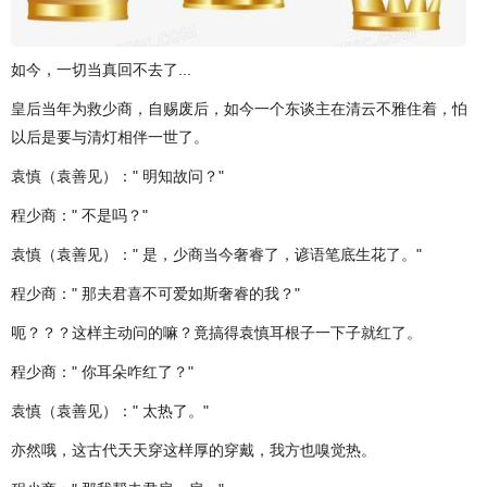
如今，一切当真回不去了...
皇后当年为救少商，自赐废后，如今一个东谈主在清云不雅住着，怕
以后是要与清灯相伴一世了。
袁慎（袁善见）：" 明知故问？"
程少商：" 不是吗？"
袁慎（袁善见）：" 是，少商当今奢睿了，谚语笔底生花了。"
程少商：" 那夫君喜不可爱如斯奢睿的我？"
呃？？？这样主动问的嘛？竟搞得袁慎耳根子一下子就红了。
程少商：" 你耳朵咋红了？"
袁慎（袁善见）：" 太热了。"
亦然哦，这古代天天穿这样厚的穿戴，我方也嗅觉热。