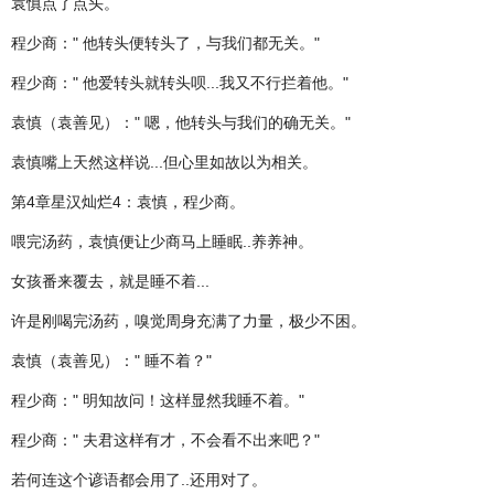
袁慎点了点头。
程少商：" 他转头便转头了，与我们都无关。"
程少商：" 他爱转头就转头呗...我又不行拦着他。"
袁慎（袁善见）：" 嗯，他转头与我们的确无关。"
袁慎嘴上天然这样说...但心里如故以为相关。
第4章星汉灿烂4：袁慎，程少商。
喂完汤药，袁慎便让少商马上睡眠..养养神。
女孩番来覆去，就是睡不着...
许是刚喝完汤药，嗅觉周身充满了力量，极少不困。
袁慎（袁善见）：" 睡不着？"
程少商：" 明知故问！这样显然我睡不着。"
程少商：" 夫君这样有才，不会看不出来吧？"
若何连这个谚语都会用了..还用对了。