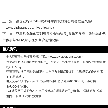
上一篇：
德国获得2024年欧洲杯举办权博彩公司会联合风控吗
（www.viphuangguantiyuelite.vip）
下一篇：
亚星炸金花体育彩票开奖查询结果_前沿不雅察丨饱读舞多元
主体参与&#32;竣事服务争议前端化解
相关资讯
十大菠菜平台乐投官网投注网站（www.ovilaverdense.com）
菠菜花平台博彩888网站是多少_进步为民工作遵守！苏州工业园区娄葑街谈新
朗社区&ldquo;
菠菜花平台澳门博彩登录网址_山东动力集团赵楼煤矿：“三维联动”作念实“四
下下层”真功夫
电竞菠菜10大平台石家庄皇冠摄影官网_特步外洋(01368.HK)：拟收购
SAUCONY ASIA
LOL菠菜网正规平台2021年的欧洲杯在哪里进行的_新时间中国调研行·长城
篇|陈旧长城带火河北文旅新