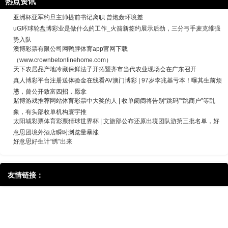
热点资讯
亚洲杯亚军约旦主帅提前书记离职 曾炮轰环境差
uG环球轮盘博彩业是做什么的工作_火箭新签约展示后劲，三分弓手麦克维强
势入队
澳博彩票有限公司网鸭脖体育app官网下载
（www.crownbetonlinehome.com）
天下农居品产地冷藏保鲜法子开拓暨齐市当代农业现场会在广东召开
真人博彩平台注册送体验金在线看AV澳门博彩 | 97岁李兆基亏本！曝其生前烦
懑，曾公开致富四招，愿拿
赌博游戏推荐网站体育彩票中大奖的人 | 收单阛阓将告别“跳码”“跳商户”等乱
象，有头部收单机构寰宇推
太阳城彩票体育彩票猜球世界杯 | 文旅部公布还原出境团队游第三批名单，好
意思团境外酒店瞬时浏览量暴涨
好意思好生计“绣”出来
友情链接：