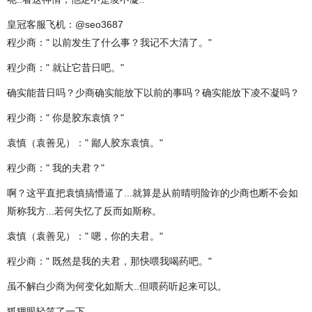
皇冠客服飞机：@seo3687
程少商：" 以前发生了什么事？我记不大清了。"
程少商：" 就让它昔日吧。"
确实能昔日吗？少商确实能放下以前的事吗？确实能放下凌不凝吗？
程少商：" 你是胶东袁慎？"
袁慎（袁善见）：" 鄙人胶东袁慎。"
程少商：" 我的夫君？"
啊？这平直把袁慎搞懵逼了...就算是从前晴明险诈的少商也断不会如
斯称我方...若何失忆了反而如斯称。
袁慎（袁善见）：" 嗯，你的夫君。"
程少商：" 既然是我的夫君，那快喂我喝药吧。"
虽不解白少商为何变化如斯大..但喂药听起来可以。
狐狸眼轻笑了一下。