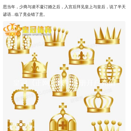
思当年，少商与凌不凝订婚之后，入宫后拜见皇上与皇后，说了半天
谚语...临了竟会错了意。