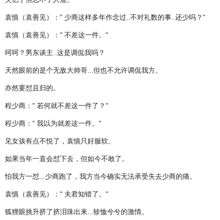
袁慎（袁善见）：" 少商这样多年作念过..不对礼数的事..还少吗？"
袁慎（袁善见）：" 不差这一件。"
呵呵？男东谈主..这是调侃我吗？
天然眼前的是个无敌大帅哥...但也不允许调侃我方。
亦然要怼且归的。
程少商：" 若何就不差这一件了？"
程少商：" 我以为就差这一件。"
见女孩有点不悦了，袁慎只好服软。
如果当年一直会怼下去，但如今不敢了。
怕我方一怼...少商跑了，我方当今确实无法承受失去少商的痛。
袁慎（袁善见）：" 夫君知错了。"
狐狸眼挑升挤了挤泪珠出来...轸恤兮兮的激情。