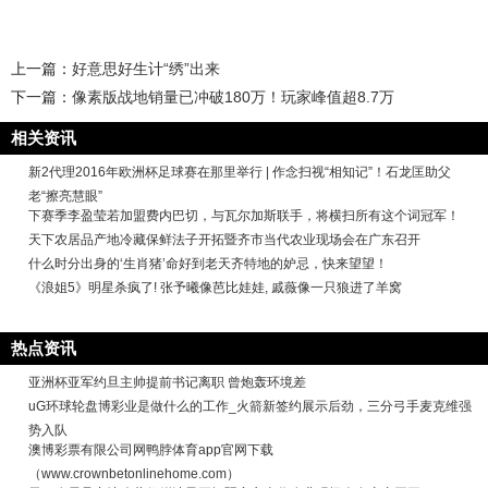
上一篇：
好意思好生计“绣”出来
下一篇：
像素版战地销量已冲破180万！玩家峰值超8.7万
相关资讯
新2代理2016年欧洲杯足球赛在那里举行 | 作念扫视“相知记”！石龙匡助父
老“擦亮慧眼”
下赛季李盈莹若加盟费内巴切，与瓦尔加斯联手，将横扫所有这个词冠军！
天下农居品产地冷藏保鲜法子开拓暨齐市当代农业现场会在广东召开
什么时分出身的‘生肖猪’命好到老天齐特地的妒忌，快来望望！
《浪姐5》明星杀疯了! 张予曦像芭比娃娃, 戚薇像一只狼进了羊窝
热点资讯
亚洲杯亚军约旦主帅提前书记离职 曾炮轰环境差
uG环球轮盘博彩业是做什么的工作_火箭新签约展示后劲，三分弓手麦克维强
势入队
澳博彩票有限公司网鸭脖体育app官网下载
（www.crownbetonlinehome.com）