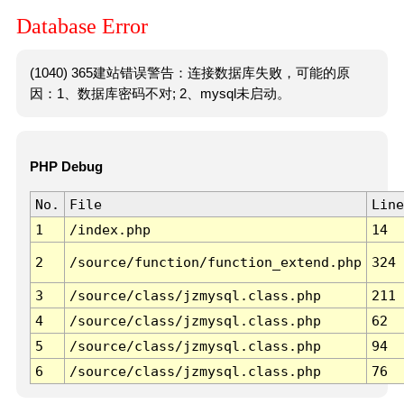
Database Error
(1040) 365建站错误警告：连接数据库失败，可能的原
因：1、数据库密码不对; 2、mysql未启动。
PHP Debug
No.
File
Line
1
/index.php
14
2
/source/function/function_extend.php
324
3
/source/class/jzmysql.class.php
211
4
/source/class/jzmysql.class.php
62
5
/source/class/jzmysql.class.php
94
6
/source/class/jzmysql.class.php
76