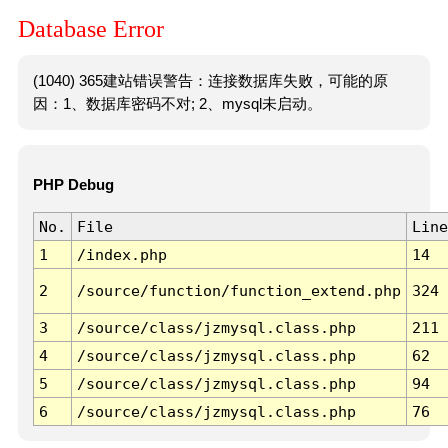
Database Error
(1040) 365建站错误警告：连接数据库失败，可能的原
因：1、数据库密码不对; 2、mysql未启动。
PHP Debug
No.
File
Line
1
/index.php
14
2
/source/function/function_extend.php
324
3
/source/class/jzmysql.class.php
211
4
/source/class/jzmysql.class.php
62
5
/source/class/jzmysql.class.php
94
6
/source/class/jzmysql.class.php
76